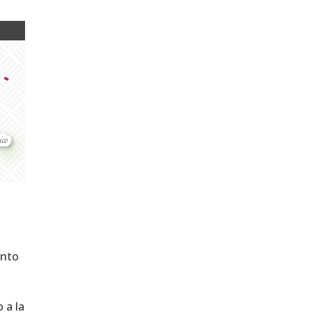
anto
 a la