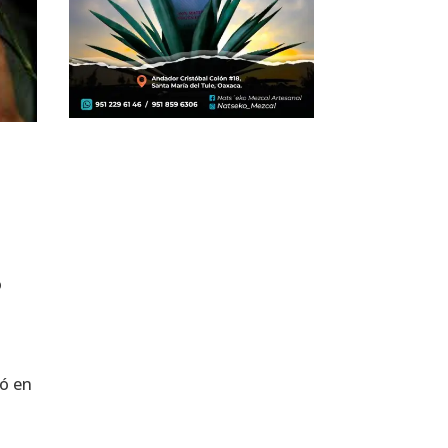
o
ró en