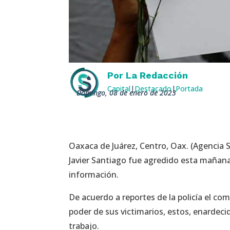
Por
La Redacción
Capital
|
Destacado
|
Portada
domingo, 08 de enero de 2023
Oaxaca de Juárez, Centro, Oax. (Agencia S
Javier Santiago fue agredido esta mañana
información.
De acuerdo a reportes de la policía el 
poder de sus victimarios, estos, enardecid
trabajo.