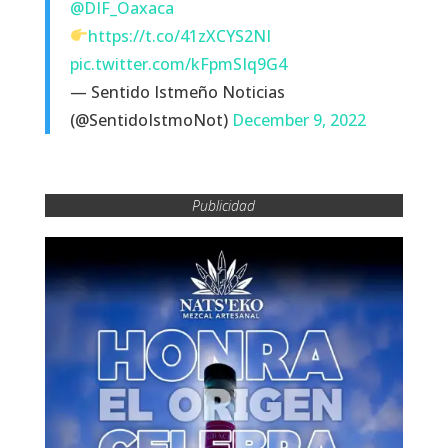
@DIF_Oaxaca
https://t.co/41zXCYS2NI
pic.twitter.com/kFpmSIq9G4
— Sentido Istmeño Noticias
(@SentidoIstmoNot)
December 9, 2022
Publicidad