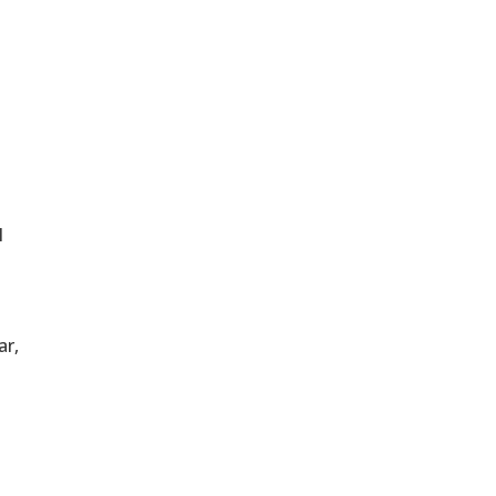
y
l
ar,