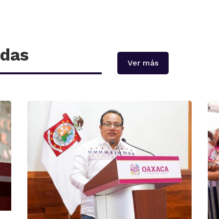
adas
Ver más