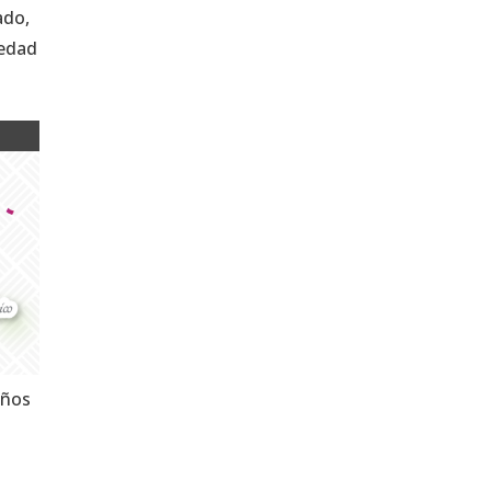
ado,
iedad
años