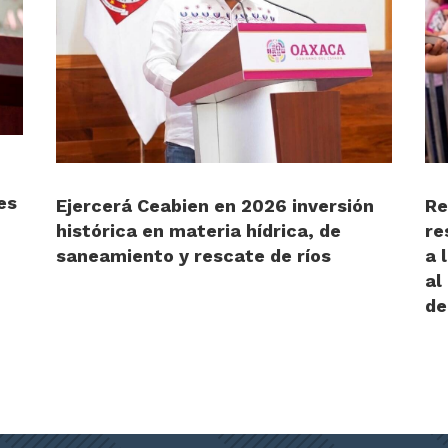
es
Ejercerá Ceabien en 2026 inversión
Re
histórica en materia hídrica, de
re
saneamiento y rescate de ríos
a 
al
de