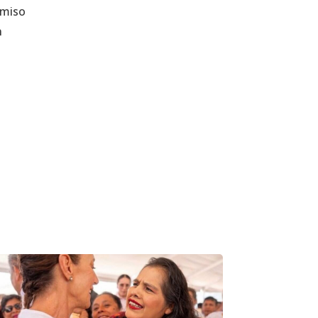
omiso
n