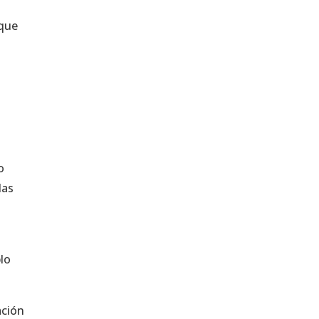
 que
o
das
lo
ación