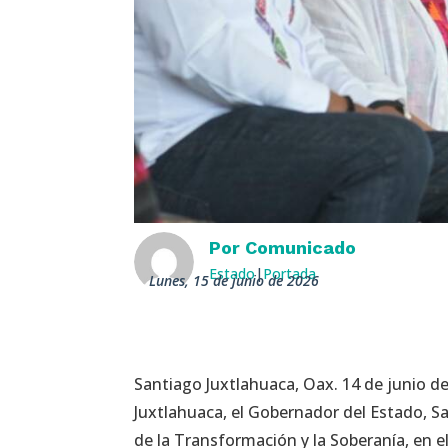
Por
Comunicado
Estado
|
Portada
lunes, 15 de junio de 2026
Santiago Juxtlahuaca, Oax. 14 de junio de
Juxtlahuaca, el Gobernador del Estado, 
de la Transformación y la Soberanía, en e