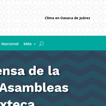
Clima en Oaxaca de Juárez
Nacional
Más
nsa de la
 Asambleas
ixteca