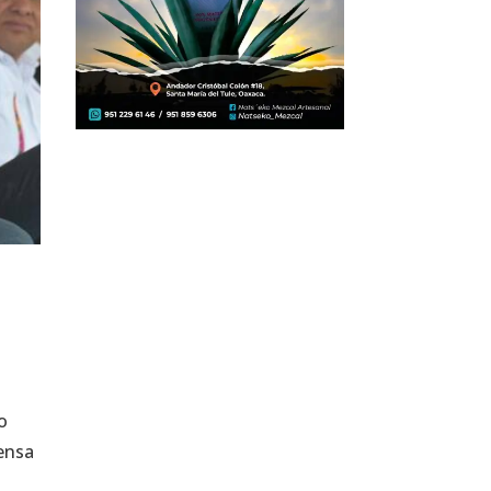
o
fensa