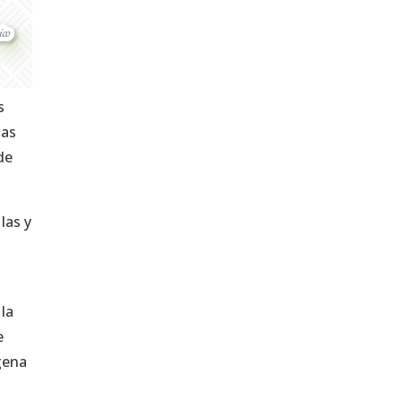
s
tas
de
las y
 la
e
ígena