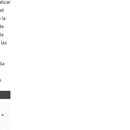
lizar
el
 la
de
la
 las
da
.