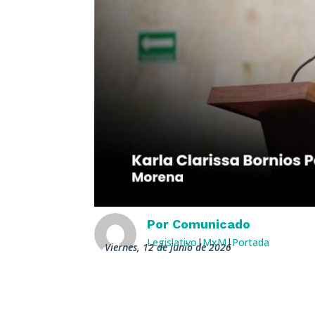
Por
Comunicado
Legislativo
|
MxM
|
Portada
viernes, 12 de junio de 2026