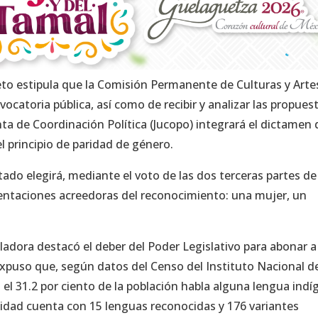
reto estipula que la Comisión Permanente de Culturas y Arte
ocatoria pública, así como de recibir y analizar las propues
nta de Coordinación Política (Jucopo) integrará el dictamen 
l principio de paridad de género.
tado elegirá, mediante el voto de las dos terceras partes de 
esentaciones acreedoras del reconocimiento: una mujer, un
sladora destacó el deber del Poder Legislativo para abonar a
. Expuso que, según datos del Censo del Instituto Nacional d
a el 31.2 por ciento de la población habla alguna lengua ind
ntidad cuenta con 15 lenguas reconocidas y 176 variantes