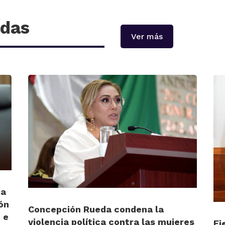
adas
Ver más
ia
ón
Concepción Rueda condena la
 e
violencia política contra las mujeres
Ej