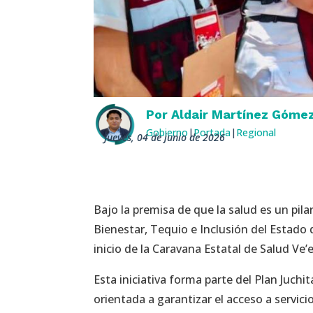
Por
Aldair Martínez Góme
Gobierno
|
Portada
|
Regional
jueves, 04 de junio de 2026
Bajo la premisa de que la salud es un pila
Bienestar, Tequio e Inclusión del Estado
inicio de la Caravana Estatal de Salud Ve’
​Esta iniciativa forma parte del Plan Juchit
orientada a garantizar el acceso a servici