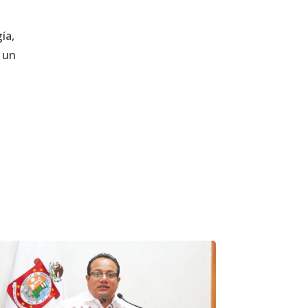
ía,
e un