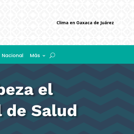
Clima en Oaxaca de Juárez
Nacional
Más
beza el
l de Salud