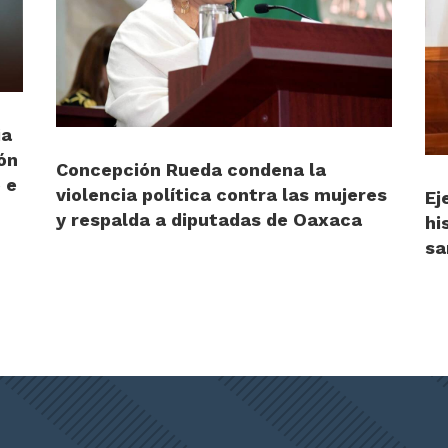
ia
ón
Concepción Rueda condena la
 e
violencia política contra las mujeres
Ej
y respalda a diputadas de Oaxaca
hi
sa