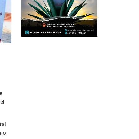
de
el
ral
omo