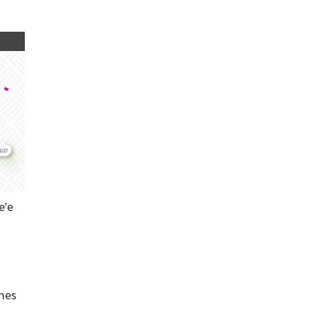
e’e
ones