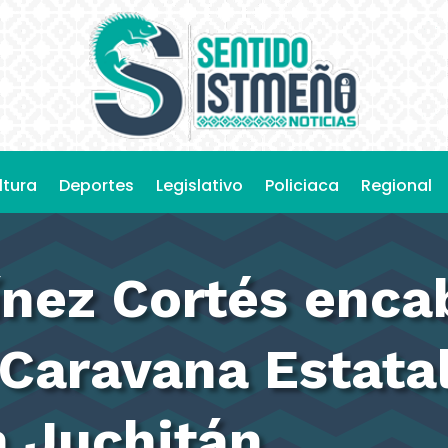
ltura
Deportes
Legislativo
Policiaca
Regional
nez Cortés enca
a Caravana Estata
n Juchitán