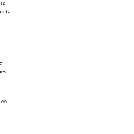
nto
rmita
a
z
nes
 en