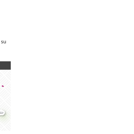
a
 su