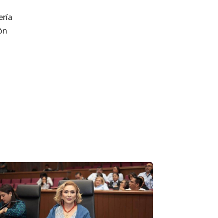
ería
ión