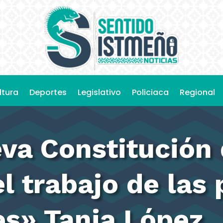
ltura
Deportes
Legislativo
Policiaca
Regional
eva Constitución
l trabajo de las 
es» Tania López