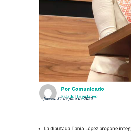
Por
Comunicado
Estado
|
Legislativo
jueves, 31 de julio de 2025
La diputada Tania López propone integr