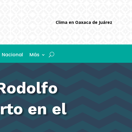
Clima en Oaxaca de Juárez
Nacional
Más
 Rodolfo
to en el