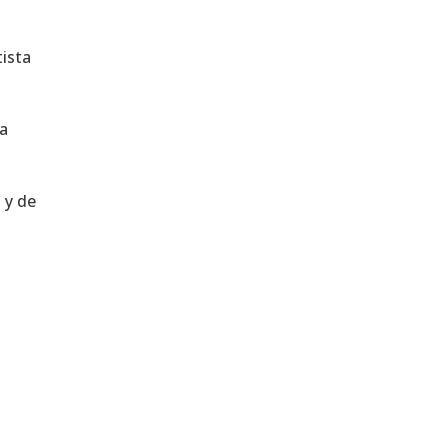
tista
la
 y de