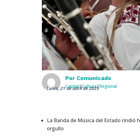
Por
Comunicado
Capital
|
Cultura
|
Regional
lunes, 21 de abril de 2025
La Banda de Música del Estado rindió h
orgullo