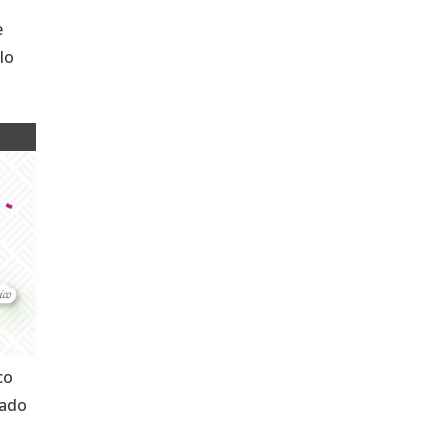
e
lo
co
tado