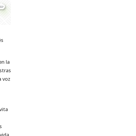
és
en la
stras
a voz
vita
s
 vida