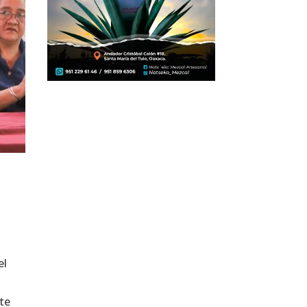
el
a
nte