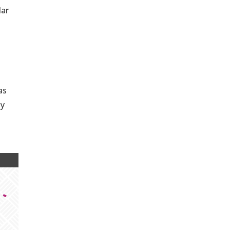
dar
as
 y