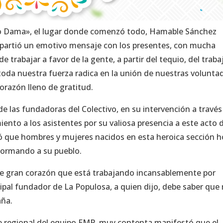
lino Dama», el lugar donde comenzó todo, Hamable Sánchez
ompartió un emotivo mensaje con los presentes, con mucha
e trabajar a favor de la gente, a partir del tequio, del traba
toda nuestra fuerza radica en la unión de nuestras volunta
orazón lleno de gratitud.
e las fundadoras del Colectivo, en su intervención a través
ento a los asistentes por su valiosa presencia a este acto 
 que hombres y mujeres nacidos en esta heroica sección h
formando a su pueblo.
e gran corazón que está trabajando incansablemente por
ncipal fundador de La Populosa, a quien dijo, debe saber que
aña.
e regional del equipo EMP, muy contenta manifestó que el