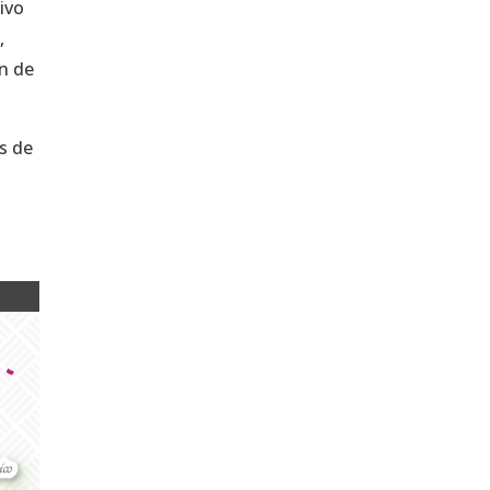
ivo
,
on de
s de