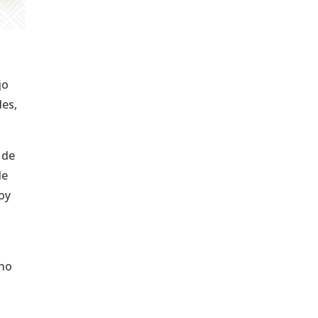
jo
des,
 de
de
oy
 no