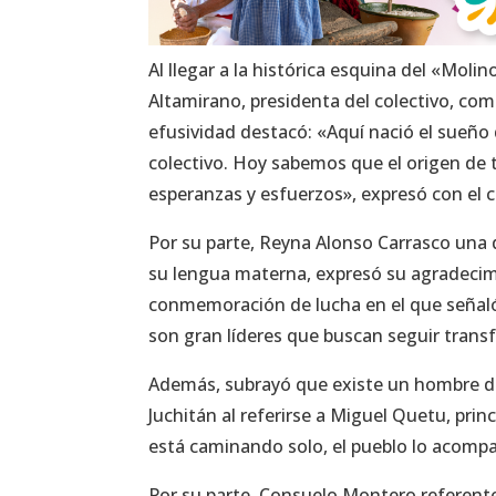
Al llegar a la histórica esquina del «Mo
Altamirano, presidenta del colectivo, c
efusividad destacó: «Aquí nació el sueño d
colectivo. Hoy sabemos que el origen de 
esperanzas y esfuerzos», expresó con el c
Por su parte, Reyna Alonso Carrasco una d
su lengua materna, expresó su agradecimi
conmemoración de lucha en el que señaló
son gran líderes que buscan seguir trans
Además, subrayó que existe un hombre d
Juchitán al referirse a Miguel Quetu, pri
está caminando solo, el pueblo lo acomp
Por su parte, Consuelo Montero referent