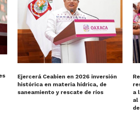
es
Ejercerá Ceabien en 2026 inversión
Re
histórica en materia hídrica, de
re
saneamiento y rescate de ríos
a 
al
de