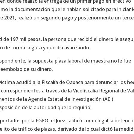
en donde realizó la entrega de un primer pago en efectivo
omo la documentación que le habían solicitado para iniciar 
de 2021, realizó un segundo pago y posteriormente un terce
 de 197 mil pesos, la persona que recibió el dinero le asegu
iado de forma segura y que iba avanzando.
espondiente, la supuesta plaza laboral de maestra no le fue
l reembolso de su dinero.
 víctima acudió a la Fiscalía de Oaxaca para denunciar los he
s correspondientes a través de la Vicefiscalía Regional de Val
mentos de la Agencia Estatal de Investigación (AEI)
sposición de la autoridad que lo requirió.
ortados por la FGEO, el Juez calificó como legal la detenci
elito de tráfico de plazas, derivado de lo cual dictó la medi