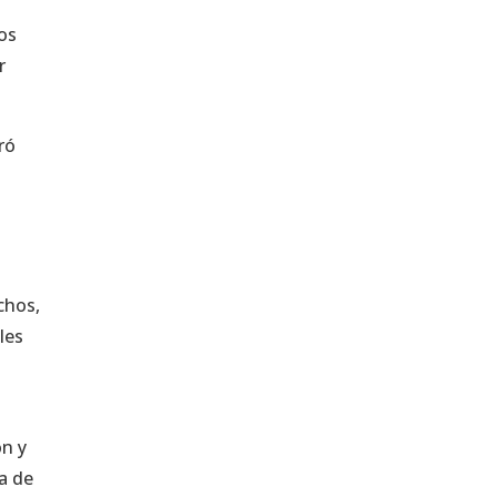
los
r
ró
chos,
les
ón y
da de