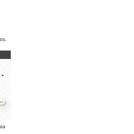
os.
nia