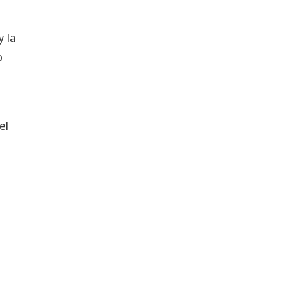
 la
o
el