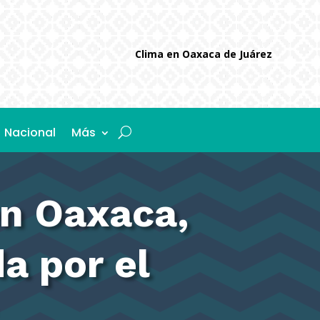
Clima en Oaxaca de Juárez
Nacional
Más
en Oaxaca,
a por el