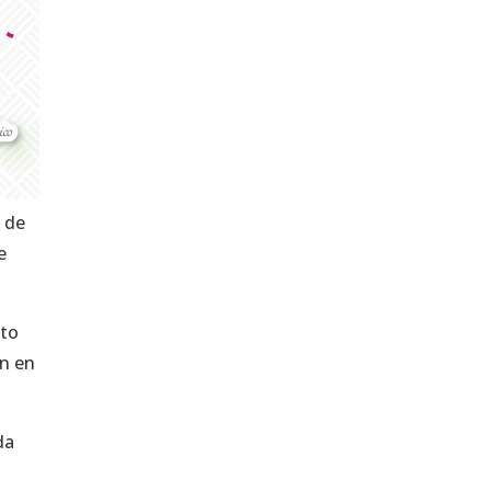
e de
e
nto
án en
da