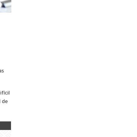
as
fícil
l de