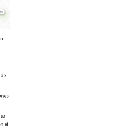
on
 de
iones
nes
n el