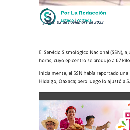
Por
La Redacción
Estado
|
Portada
jueves, 02 de noviembre de 2023
El Servicio Sismológico Nacional (SSN), a
horas, cuyo epicentro se produjo a 67 kil
Inicialmente, el SSN había reportado una
Hidalgo, Oaxaca; pero luego lo ajustó a 5