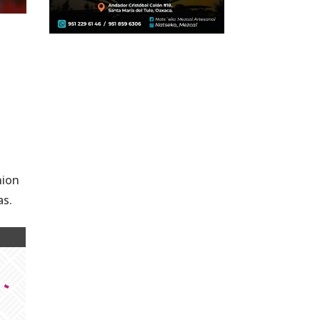
nion
as.