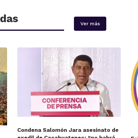
adas
Ver más
Condena Salomón Jara asesinato de
exedil de Cacahuatepec; “no habrá