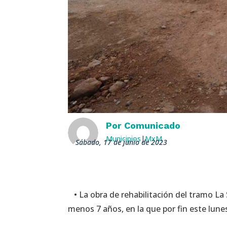
Por
Comunicado
Municipios
|
MxM
sábado, 17 de junio de 2023
• La obra de rehabilitación del tramo La
menos 7 años, en la que por fin este lun