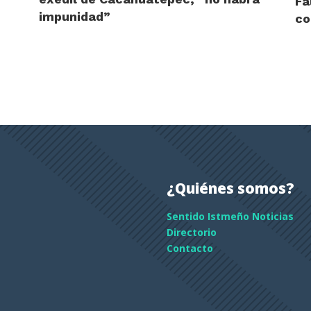
Fa
impunidad”
co
¿Quiénes somos?
Sentido Istmeño Noticias
Directorio
Contacto