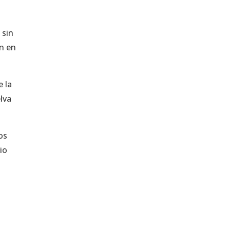
 sin
on en
e la
lva
os
io