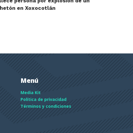
llece persona por explosión de un
hetón en Xoxocotlán
Menú
Media Kit
Política de privacidad
Términos y condiciones