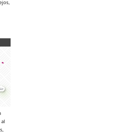
ejos,
n
 al
s,