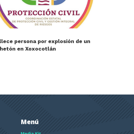
llece persona por explosión de un
hetón en Xoxocotlán
Menú
Media Kit