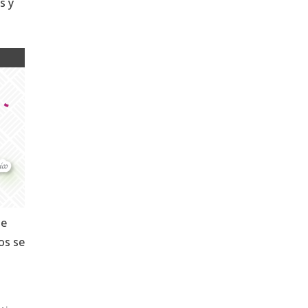
s y
de
os se
s