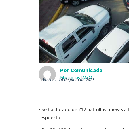
Por
Comunicado
Municipios
|
MxM
viernes, 16 de junio de 2023
• Se ha dotado de 212 patrullas nuevas a 
respuesta