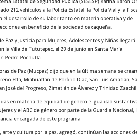
istema Estatal de Seguridad Pública (SESESP) Karina Barón Or
 212 vehículos a la Policía Estatal, la Policía Vial y la Fisca
el desarrollo de su labor tanto en materia operativa y de
pecciones en beneficio de la sociedad oaxaqueña.
Paz y Justicia para Mujeres, Adolescentes y Niñas llegará 
 la Villa de Tututepec, el 29 de junio en Santa María
an Pedro Pochutla.
ras de Paz (Mucpaz) dijo que en la última semana se crea
no Etla, Miahuatlán de Porfirio Díaz, San Luis Amatlán, S
an José del Progreso, Zimatlán de Álvarez y Trinidad Zaachil
itadas en materia de equidad de género e igualdad sustantiv
res y el ABC de género por parte de la Guardia Nacional, 
stancia encargada de este programa.
rte y cultura por la paz, agregó, continúan las acciones d