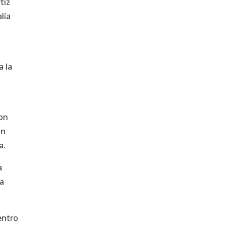
tiz
lía
a la
ron
an
a.
a
la
entro