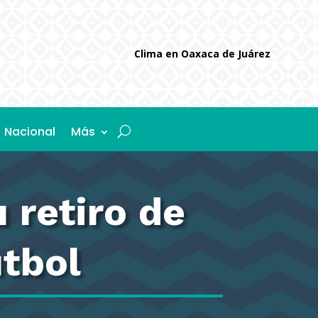
Clima en Oaxaca de Juárez
Nacional
Más
 retiro de
utbol