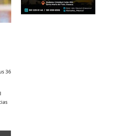
us 36
l
cias