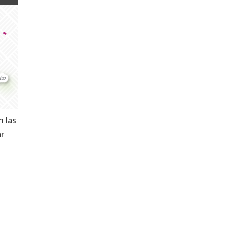
n las
ar