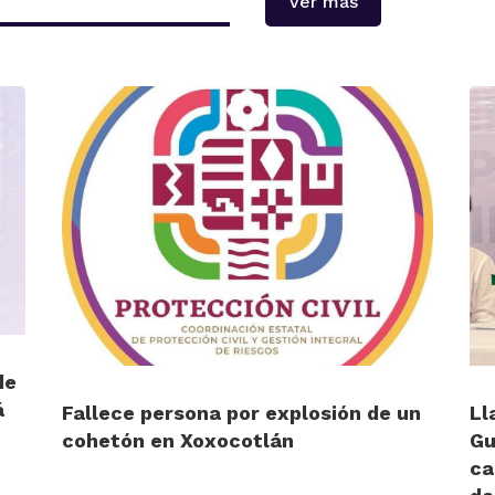
Ver más
de
á
Fallece persona por explosión de un
Ll
cohetón en Xoxocotlán
Gu
ca