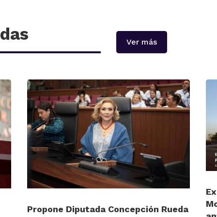
adas
Ver más
Ex
Mo
Propone Diputada Concepción Rueda
an