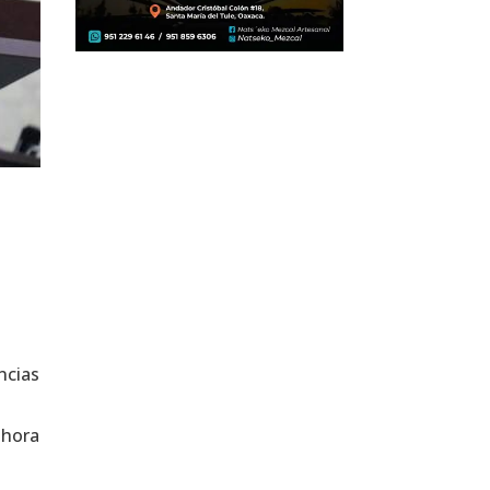
ncias
ahora