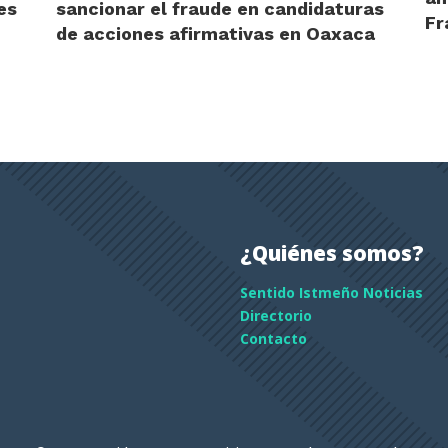
es
sancionar el fraude en candidaturas
Fr
de acciones afirmativas en Oaxaca
¿Quiénes somos?
Sentido Istmeño Noticias
Directorio
Contacto