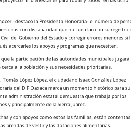
l proyecto “El bienestar es para todas y todos” en las ocho
cer –destacó la Presidenta Honoraria- el número de pers
 personas con discapacidad que no cuentan con su registro 
Civil del Gobierno del Estado y corregir errores menores si 
pués acercarles los apoyos y programas que necesiten.
que la participación de las autoridades municipales jugará
erca a la población y sus necesidades prioritarias.
, Tomás López López, el ciudadano Isaac González López
onoraria del DIF Oaxaca marca un momento histórico para su
nte administración estatal demuestra que trabaja por los
s y principalmente de la Sierra Juárez.
has y con apoyos como estos las familias, están contentas
as prendas de vestir y las dotaciones alimentarias.