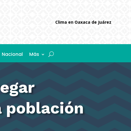
Clima en Oaxaca de Juárez
Nacional
Más
regar
a población