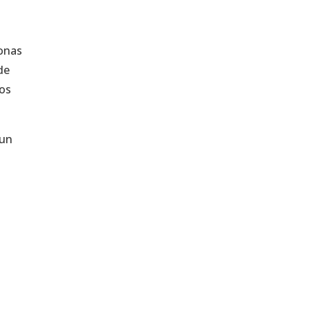
onas
de
los
 un