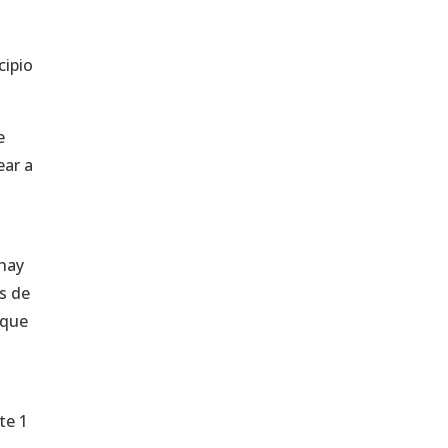
cipio
e
ear a
 hay
s de
rque
te 1