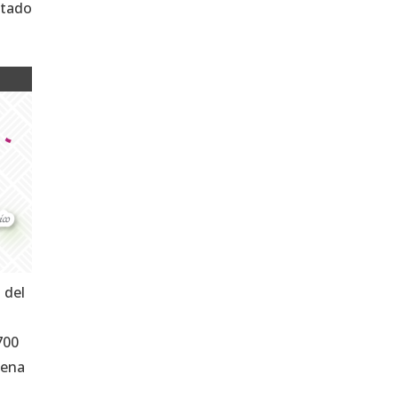
stado
 del
700
gena