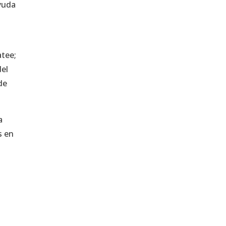
ayuda
atee;
del
de
a
s en