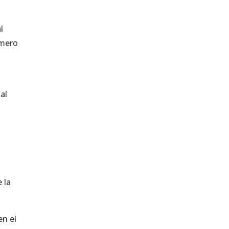
l
omero
al
 la
en el