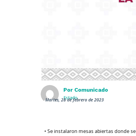
Por
Comunicado
Estado
martes, 28 de febrero de 2023
• Se instalaron mesas abiertas donde se