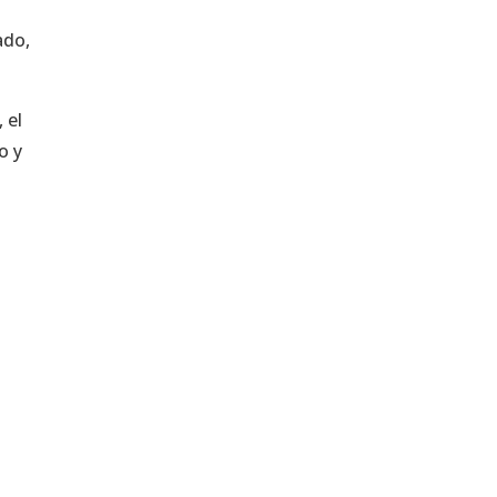
a
ado,
 el
o y