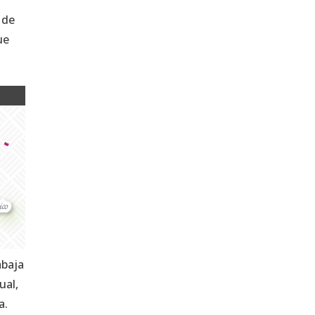
 de
ue
abaja
ual,
a.