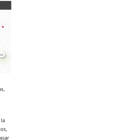
as,
 la
los,
ejar