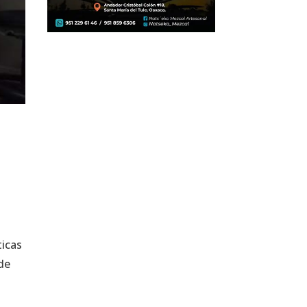
ticas
 de