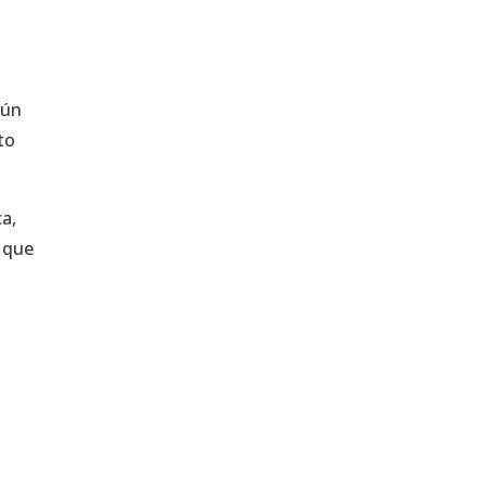
gún
to
a,
o que