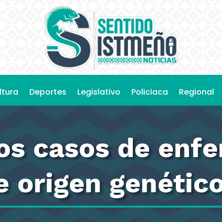
ltura
Deportes
Legislativo
Policiaca
Regional
los casos de enf
e origen genétic