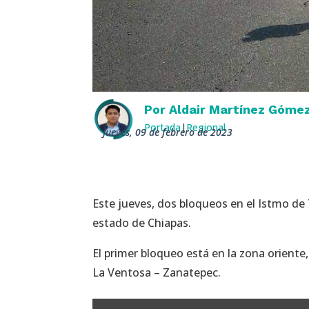
Por
Aldair Martínez Góme
Portada
|
Regional
jueves, 09 de febrero de 2023
Este jueves, dos bloqueos en el Istmo de 
estado de Chiapas.
El primer bloqueo está en la zona orient
La Ventosa – Zanatepec.