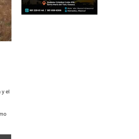
 y el
amo