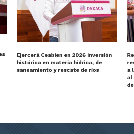
es
Ejercerá Ceabien en 2026 inversión
Re
histórica en materia hídrica, de
re
saneamiento y rescate de ríos
a 
al
de