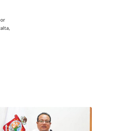
tor
alta,