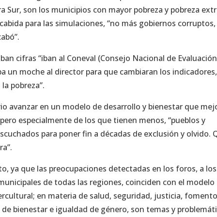
rra Sur, son los municipios con mayor pobreza y pobreza ex
 cabida para las simulaciones, “no más gobiernos corruptos,
cabó”.
an cifras “iban al Coneval (Consejo Nacional de Evaluació
 daba un moche al director para que cambiaran los indicadores,
 la pobreza”.
ario avanzar en un modelo de desarrollo y bienestar que mej
; pero especialmente de los que tienen menos, “pueblos y
scuchados para poner fin a décadas de exclusión y olvido. 
ra”.
o, ya que las preocupaciones detectadas en los foros, a lo
municipales de todas las regiones, coinciden con el modelo
ercultural; en materia de salud, seguridad, justicia, foment
o de bienestar e igualdad de género, son temas y problemát