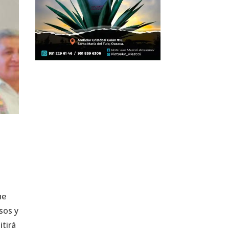
ue
sos y
itirá