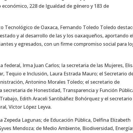
lo económico, 228 de Igualdad de género y 183 de
ituto Tecnológico de Oaxaca, Fernando Toledo Toledo desta
 estado y al desarrollo de las y los oaxaqueños, aportando e
antes y egresados, con un firme compromiso social para lo
 federal, Irma Juan Carlos; la secretaria de las Mujeres, Eli
r, Tequio e Inclusión, Laura Estrada Mauro; el Secretario d
ministración, Antonino Morales Toledo; el secretario de
a secretaria de Honestidad, Transparencia y Función Públic
l Trabajo, Edith Araceli Santibáñez Bohórquez y el secretario
al, Víctor López Leyva.
isa Zepeda Lagunas; de Educación Pública, Delfina Elizabeth
Gyves Mendoza; de Medio Ambiente, Biodiversidad, Energía