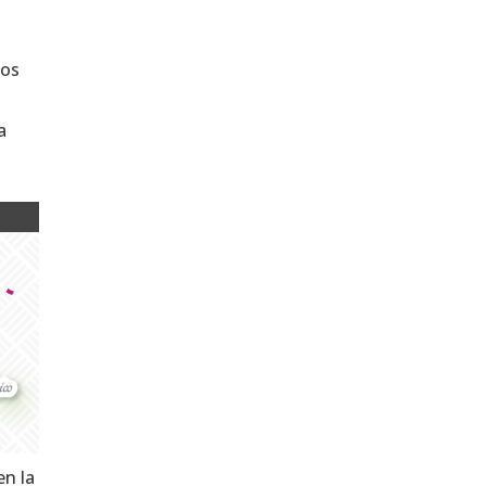
los
a
en la