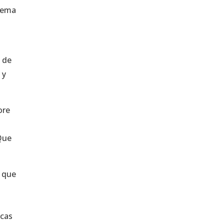
trema
n de
 y
ore
Que
s que
o
icas