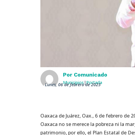
Por
Comunicado
Municipios
|
Portada
lunes, 06 de febrero de 2023
Oaxaca de Juárez, Oax., 6 de febrero de 
Oaxaca no se merece la pobreza ni la ma
patrimonio, por ello, el Plan Estatal de De