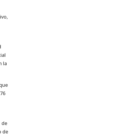
ivo,
d
ial
n la
 que
 76
a de
o de