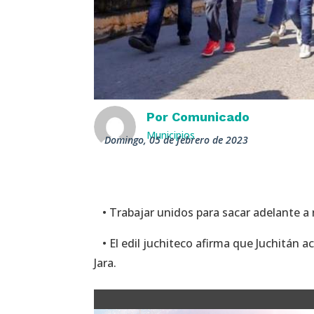
Por
Comunicado
Municipios
domingo, 05 de febrero de 2023
• Trabajar unidos para sacar adelante a 
• El edil juchiteco afirma que Juchitán 
Jara.