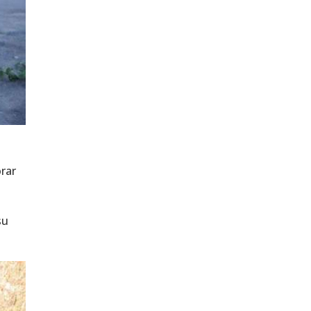
orar
su