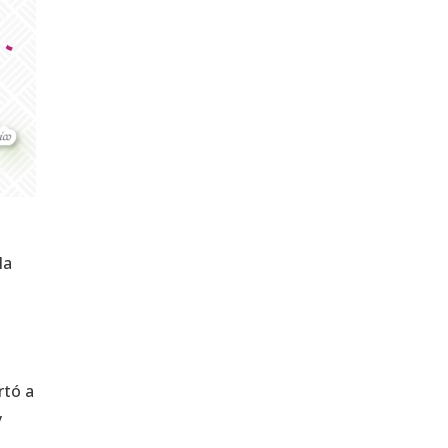
la
rtó a
y