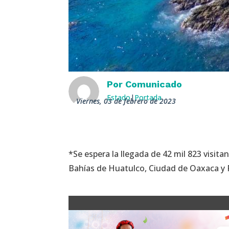
Por
Comunicado
Estado
|
Portada
viernes, 03 de febrero de 2023
*Se espera la llegada de 42 mil 823 visita
Bahías de Huatulco, Ciudad de Oaxaca y