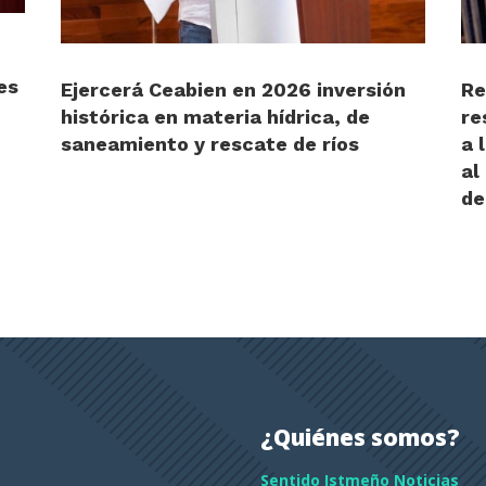
es
Ejercerá Ceabien en 2026 inversión
Re
histórica en materia hídrica, de
re
saneamiento y rescate de ríos
a 
al
de
¿Quiénes somos?
Sentido Istmeño Noticias