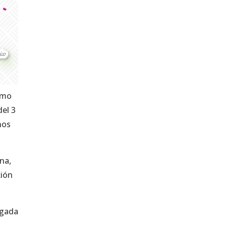
ismo
del 3
nos
na,
ción
egada