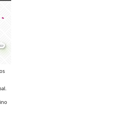
los
al.
lino