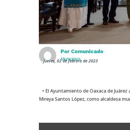
Por
Comunicado
Municipios
jueves, 02 de febrero de 2023
• El Ayuntamiento de Oaxaca de Juárez 
Mireya Santos López, como alcaldesa mun