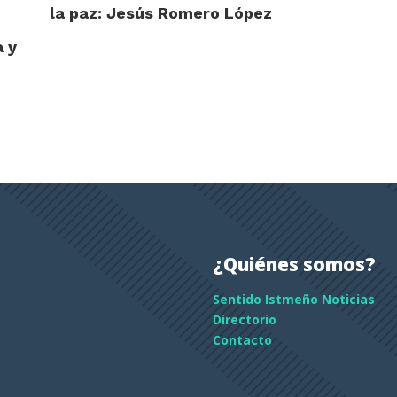
la paz: Jesús Romero López
a y
¿Quiénes somos?
Sentido Istmeño Noticias
Directorio
Contacto