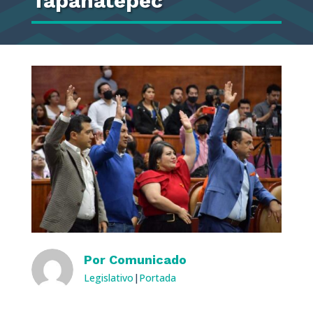
Tapanatepec
Por
Comunicado
Legislativo
|
Portada