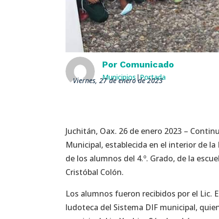
Por
Comunicado
Municipios
|
Portada
viernes, 27 de enero de 2023
Juchitán, Oax. 26 de enero 2023 – Continu
Municipal, establecida en el interior de la 
de los alumnos del 4.º. Grado, de la escu
Cristóbal Colón.
Los alumnos fueron recibidos por el Lic.
ludoteca del Sistema DIF municipal, quie