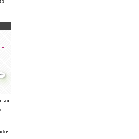
ta
fesor
n
lados