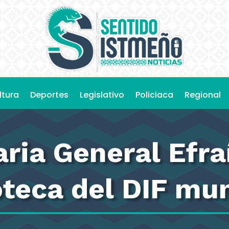
ltura
Deportes
Legislativo
Policiaca
Regional
aria General Efra
teca del DIF mun