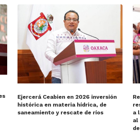
es
Ejercerá Ceabien en 2026 inversión
Re
histórica en materia hídrica, de
re
saneamiento y rescate de ríos
a 
al
de