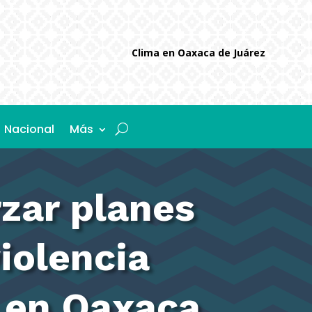
Clima en Oaxaca de Juárez
Nacional
Más
zar planes
iolencia
, en Oaxaca.