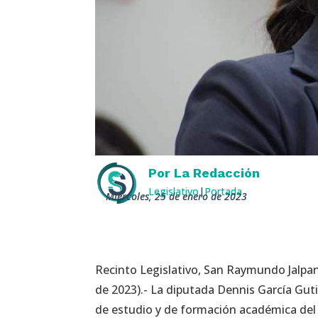
Por
La Redacción
Legislativo
|
Portada
miércoles, 25 de enero de 2023
Recinto Legislativo, San Raymundo Jalpan
de 2023).- La diputada Dennis García Guti
de estudio y de formación académica del 