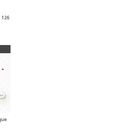
o 126
 que