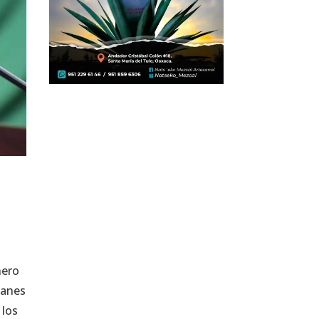
nero
lanes
 los