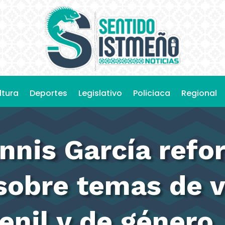
ltura
Deportes
Legislativo
Policiaca
Regional
nis García refor
sobre temas de v
venil y de género