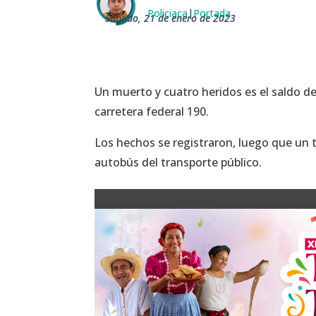
Policiaca
|
Portada
sábado, 21 de enero de 2023
Un muerto y cuatro heridos es el saldo d
carretera federal 190.
Los hechos se registraron, luego que un 
autobús del transporte público.