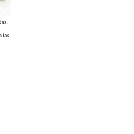
das.
a las