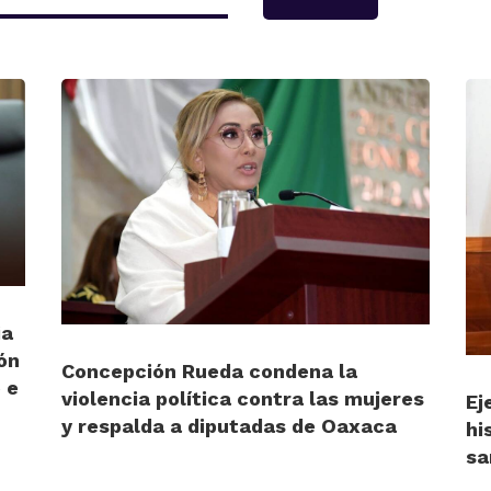
ia
ón
Concepción Rueda condena la
 e
violencia política contra las mujeres
Ej
y respalda a diputadas de Oaxaca
hi
sa