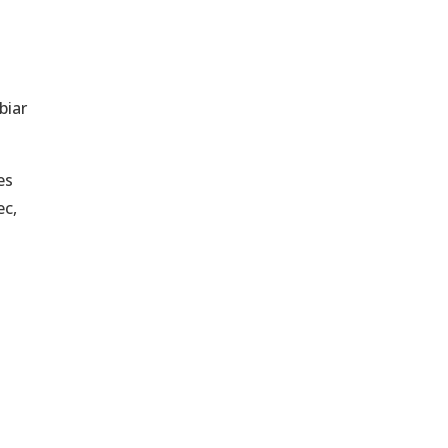
biar
es
ec,