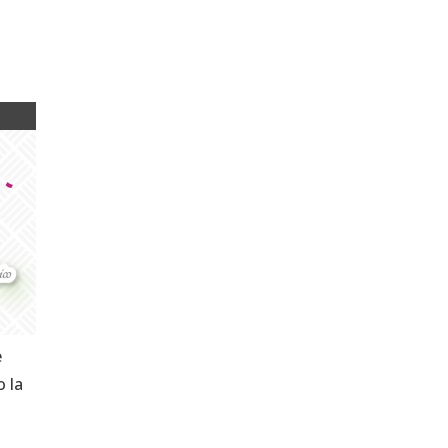
e
o la