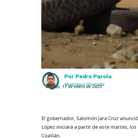
Por
Pedro Parola
Municipios
|
Portada
martes, 17 de enero de 2023
El gobernador, Salomón Jara Cruz anunció 
López iniciará a partir de este martes, lo
Coatlán.