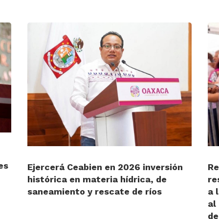
es
Ejercerá Ceabien en 2026 inversión
Re
histórica en materia hídrica, de
re
saneamiento y rescate de ríos
a 
al
de