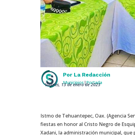
Por
La Redacción
Municipios
|
Portada
viernes, 13 de enero de 2023
Istmo de Tehuantepec, Oax. (Agencia Sen
fiestas en honor al Cristo Negro de Esquip
Xadani, la administración municipal, que