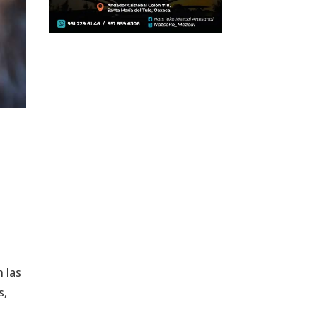
n las
s,