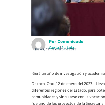
Por
Comunicado
Capital
|
Portada
jueves, 12 de enero de 2023
-Será un año de investigación y academia
Oaxaca, Oax.,12 de enero del 2023.- Llev
diferentes regiones del Estado, para poten
comunidades y vincularse con la vocación
fue uno de los proyectos de la Secretaría