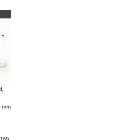
d,
armen
amos