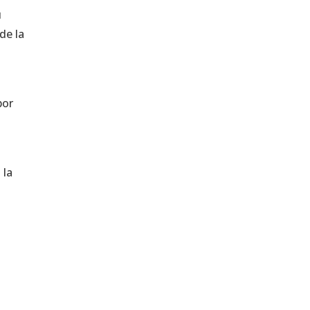
u
de la
por
 la