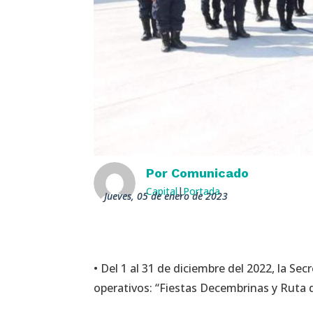
Por
Comunicado
Capital
|
Portada
jueves, 05 de enero de 2023
• Del 1 al 31 de diciembre del 2022, la S
operativos: “Fiestas Decembrinas y Ruta 