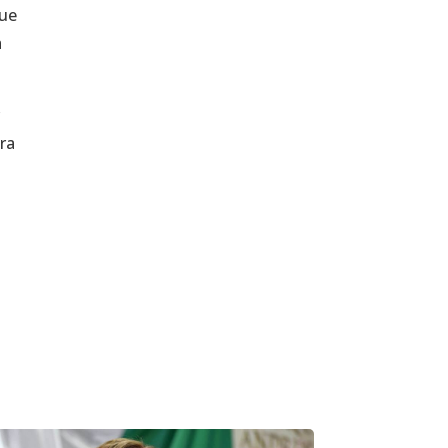
que
a
r
ara