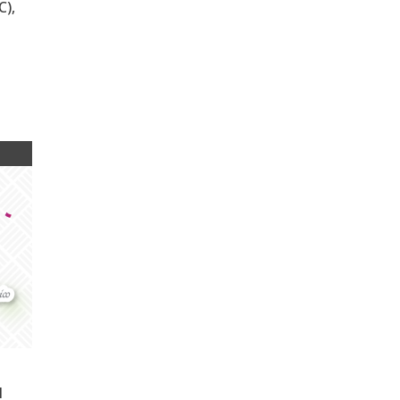
C),
l