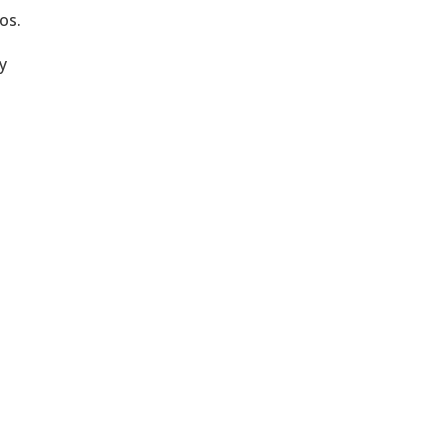
os.
y