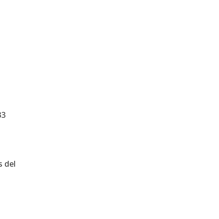
33
s del