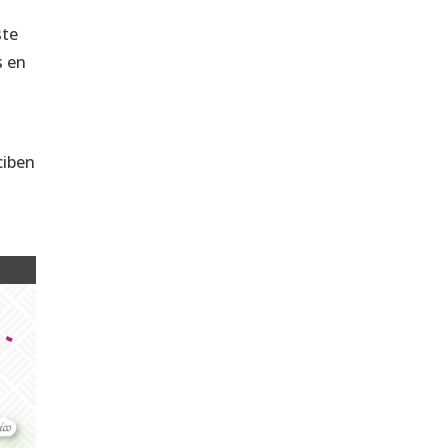
ste
s en
ciben