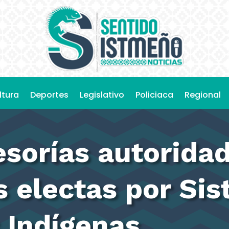
ltura
Deportes
Legislativo
Policiaca
Regional
esorías autorida
s electas por Si
 Indígenas