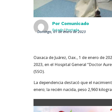
Por
Comunicado
Estado
|
Portada
domingo, 01 de enero de 2023
Oaxaca de Juárez, Oax., 1 de enero de 20
2023, en el Hospital General “Doctor Aure
(SSO).
La dependencia destacó que el nacimient
enero; la recién nacida, peso 2,960 kilog