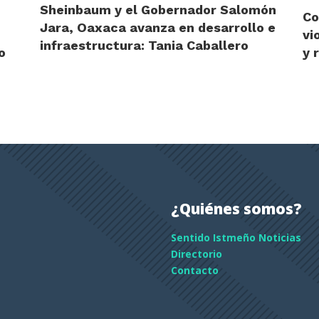
Sheinbaum y el Gobernador Salomón
Co
Jara, Oaxaca avanza en desarrollo e
vi
infraestructura: Tania Caballero
o
y 
¿Quiénes somos?
Sentido Istmeño Noticias
Directorio
Contacto