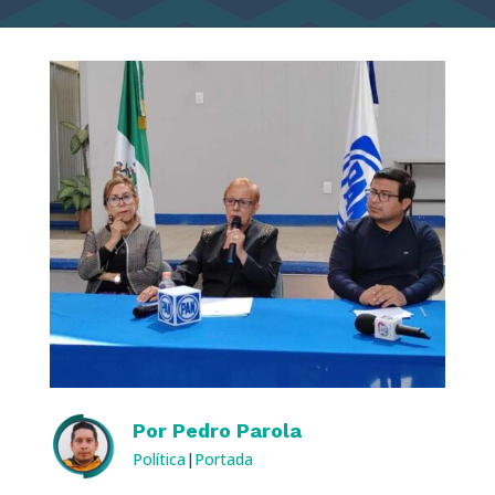
Por
Pedro Parola
Política
|
Portada