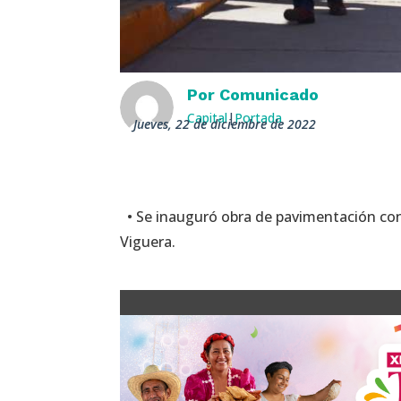
Por
Comunicado
Capital
|
Portada
jueves, 22 de diciembre de 2022
• Se inauguró obra de pavimentación con 
Viguera.