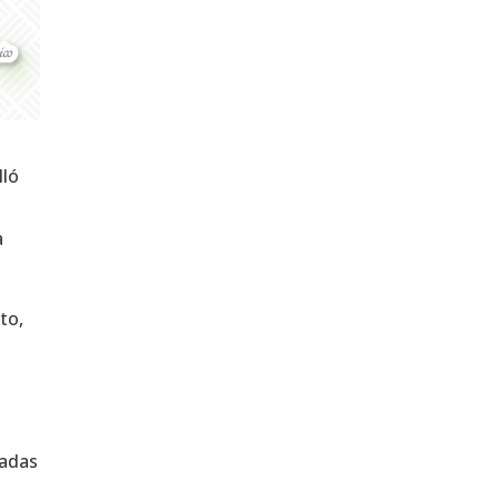
lló
a
to,
madas