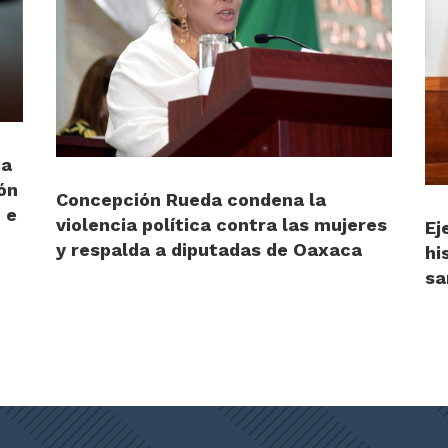
ia
ón
Concepción Rueda condena la
 e
violencia política contra las mujeres
Ej
y respalda a diputadas de Oaxaca
hi
sa