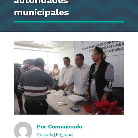
autoridades
municipales
Por
Comunicado
Portada
|
Regional