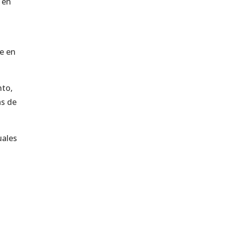
, en
ue en
nto,
as de
uales