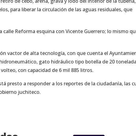
etiro de cebo, arena, grava y lodo del interior de la tubería
os, para liberar la circulación de las aguas residuales, que
n la calle Reforma esquina con Vicente Guerrero; lo mismo q
ión vactor de alta tecnología, con que cuenta el Ayuntamie
idroneumático, gato hidráulico tipo botella de 20 tonelad
volteo, con capacidad de 6 mil 885 litros.
tá presto a responder a los reportes de la ciudadanía, las c
gobierno juchiteco.