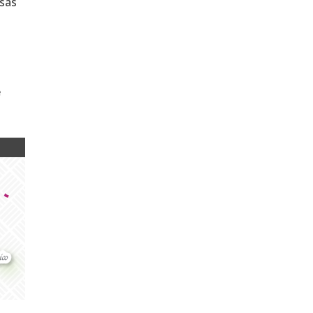
usas
e