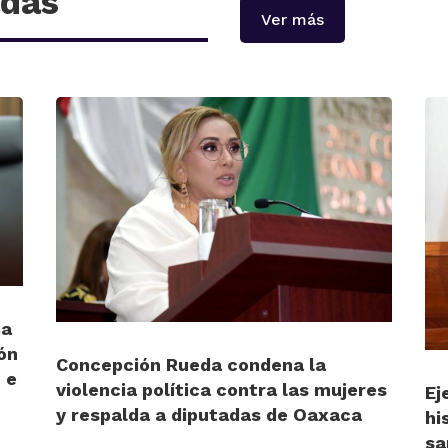
adas
Ver más
ia
ón
Concepción Rueda condena la
 e
violencia política contra las mujeres
Ej
y respalda a diputadas de Oaxaca
hi
sa