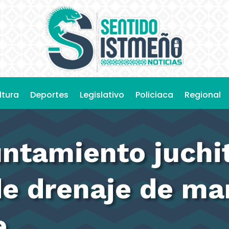
ltura
Deportes
Legislativo
Policiaca
Regional
untamiento juchi
de drenaje de ma
e