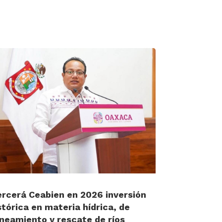
ercerá Ceabien en 2026 inversión
stórica en materia hídrica, de
neamiento y rescate de ríos