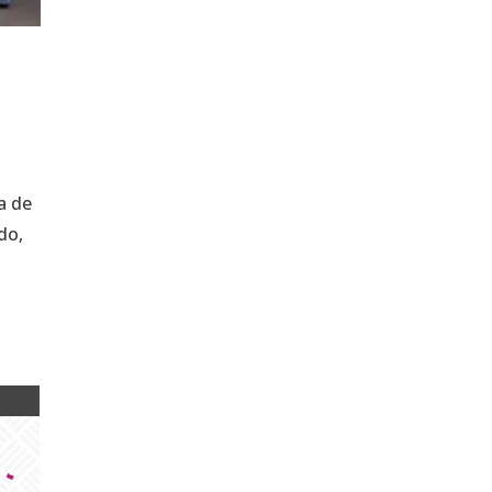
a de
do,