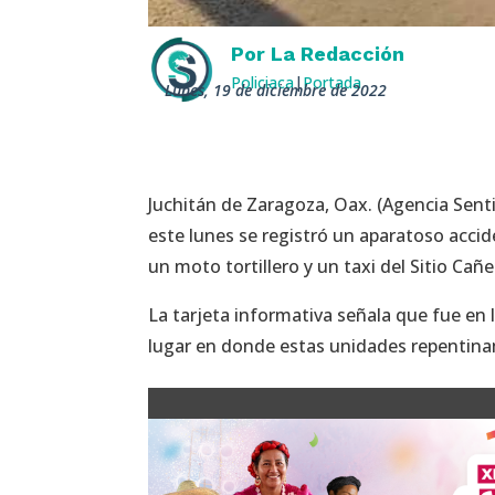
Por
La Redacción
Policiaca
|
Portada
lunes, 19 de diciembre de 2022
Juchitán de Zaragoza, Oax. (Agencia Sent
este lunes se registró un aparatoso accide
un moto tortillero y un taxi del Sitio C
La tarjeta informativa señala que fue en 
lugar en donde estas unidades repentina