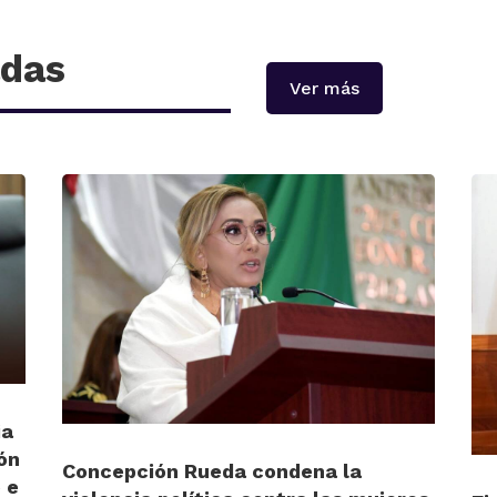
adas
Ver más
ia
ón
Concepción Rueda condena la
 e