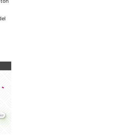
ntón
del