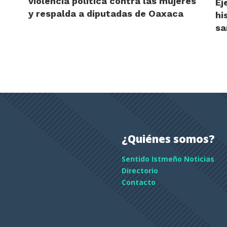
violencia política contra las mujeres
Ej
y respalda a diputadas de Oaxaca
hi
sa
¿Quiénes somos?
Sentido Istmeño Noticias
Directorio
Contacto