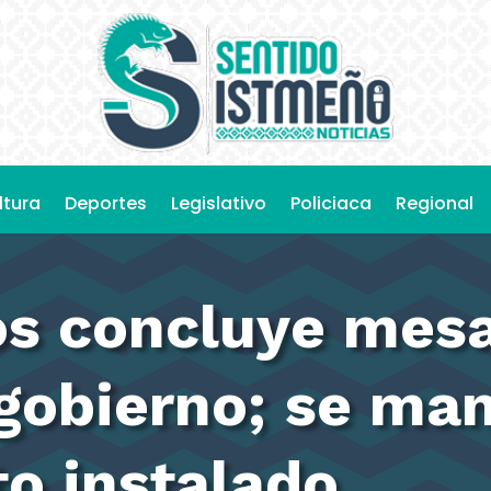
ltura
Deportes
Legislativo
Policiaca
Regional
os concluye mesa
l gobierno; se ma
 instalado