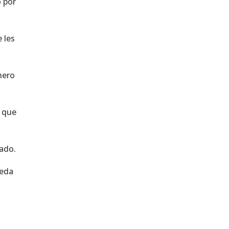
o por
 les
nero
o que
tado.
ueda