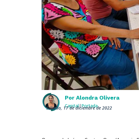
Por
Alondra Olivera
Capital
|
Portada
sábado, 17 de diciembre de 2022