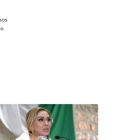
isos
to.