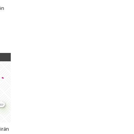
ón
uirán