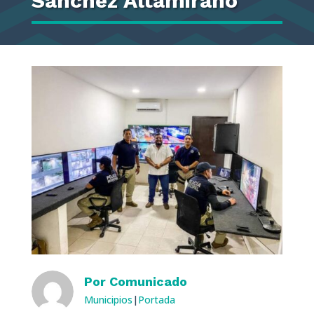
Sánchez Altamirano
Por
Comunicado
Municipios
|
Portada