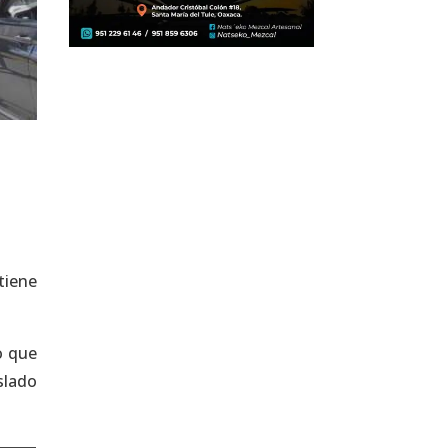
tiene
o que
slado