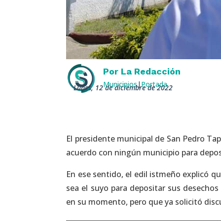
Por
La Redacción
Municipios
|
Portada
lunes, 12 de diciembre de 2022
El presidente municipal de San Pedro Ta
acuerdo con ningún municipio para depos
En ese sentido, el edil istmeño explicó
sea el suyo para depositar sus desechos
en su momento, pero que ya solicitó disc