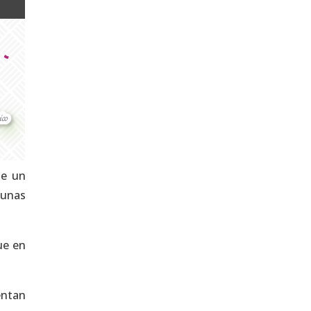
de un
gunas
ue en
entan