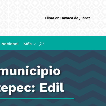
Clima en Oaxaca de Juárez
Nacional
Más
municipio
epec: Edil