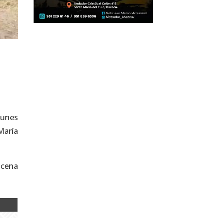
lunes
María
ucena