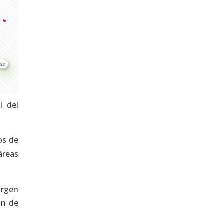
l del
os de
áreas
irgen
ón de
.