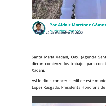
Por
Aldair Martínez Góme
Municipios
|
Portada
lunes, 12 de diciembre de 2022
Santa María Xadani, Oax. (Agencia Sent
dieron comienzo los trabajos para const
Xadani.
Así lo dio a conocer el edil de este mun
López Rasgado, Presidenta Honoraria de