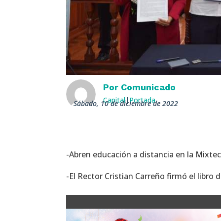
Por
Comunicado
Capital
|
Portada
sábado, 10 de diciembre de 2022
-Abren educación a distancia en la Mixte
-El Rector Cristian Carreño firmó el libr