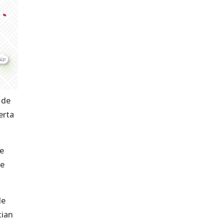
 de
erta
ue
ue
de
tian