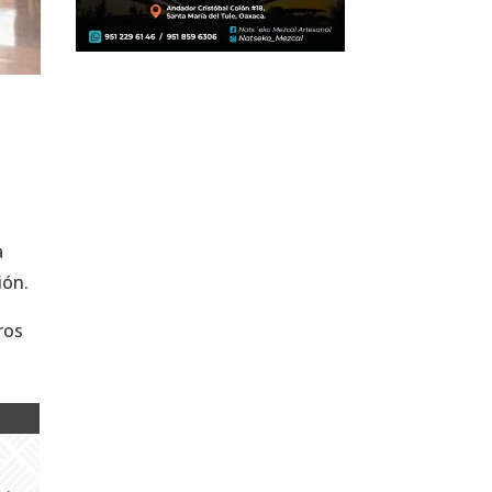
a
ión.
ros