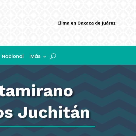
Clima en Oaxaca de Juárez
Nacional
Más
ltamirano
os Juchitán