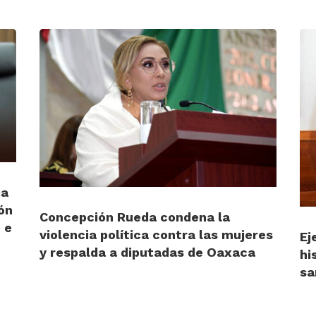
ia
ón
Concepción Rueda condena la
 e
violencia política contra las mujeres
Ej
y respalda a diputadas de Oaxaca
hi
sa