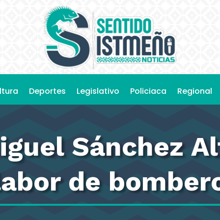
ltura
Deportes
Legislativo
Policiaca
Regional
iguel Sánchez A
 labor de bomber