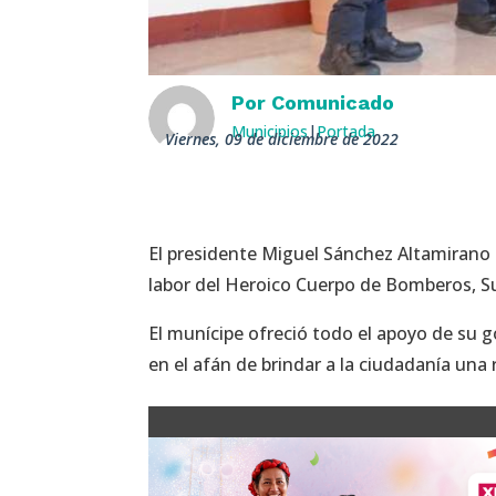
Por
Comunicado
Municipios
|
Portada
viernes, 09 de diciembre de 2022
El presidente Miguel Sánchez Altamirano r
labor del Heroico Cuerpo de Bomberos, Su
El munícipe ofreció todo el apoyo de su 
en el afán de brindar a la ciudadanía un