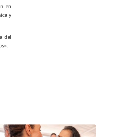
an en
ica y
a del
os».