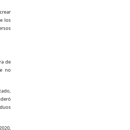
crear
e los
ersos
ra de
de no
tado,
ideró
iduos
2020,