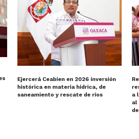
es
Ejercerá Ceabien en 2026 inversión
Re
histórica en materia hídrica, de
re
saneamiento y rescate de ríos
a 
al
de