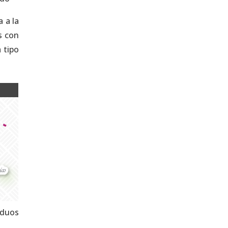
 a la
s con
 tipo
iduos