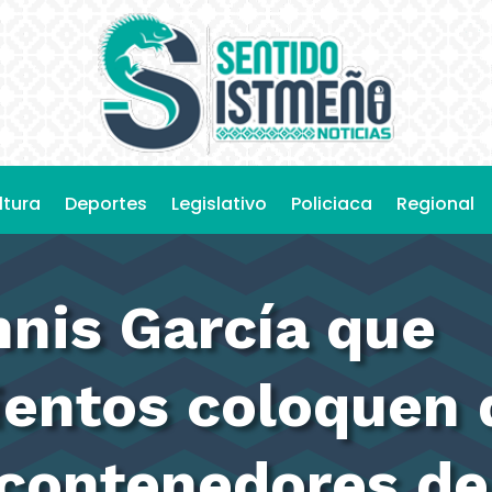
ltura
Deportes
Legislativo
Policiaca
Regional
nis García que
ientos coloquen
 contenedores de