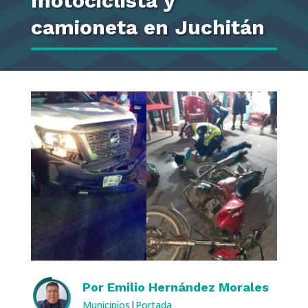
motociclista y
camioneta en Juchitán
Por
Emilio Hernández Morales
Municipios
|
Portada