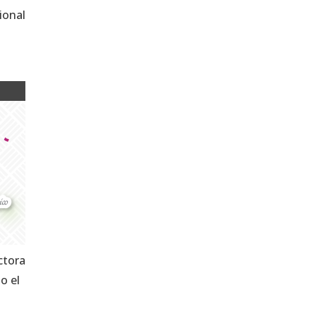
ional
ctora
o el