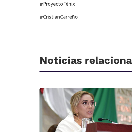
#ProyectoFénix
#CristianCarreño
Noticias relacion