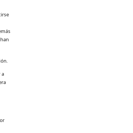
irse
demás
 han
ión.
 a
era
por