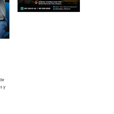
 de
s y